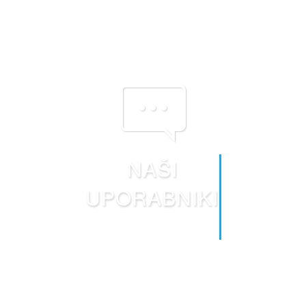
NAŠI
UPORABNIKI
“Nad podporo sem popolnoma navdušen, vedno vam
zelo hitro pomagajo ...”