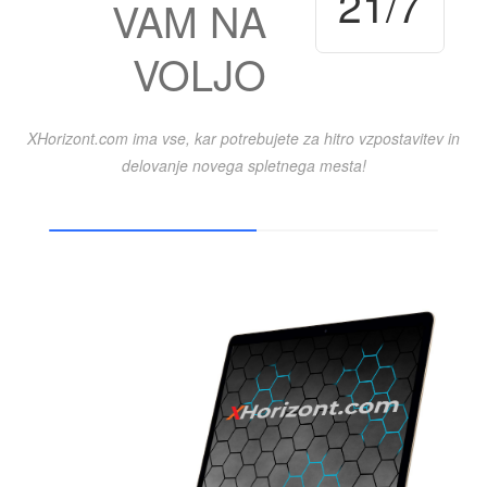
23
/7
VAM
NA
VOLJO
XHorizont.com ima vse, kar potrebujete za hitro vzpostavitev in
delovanje novega spletnega mesta!