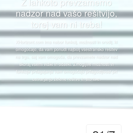
Z lahkoto prevzamemo
nadzor nad vašo rešitvijo,
torej vam ni treba!
XHorizont.com ima nabor funkcij, možnosti in orodij, ki
omogočajo, da vam ponudi najbolj vsestransko rešitev
na trgu, saj vam omogoča, da prevzamete nadzor nad
skoraj vsemi vidiki in odseki. Zmogljive možnosti in
funkcije prilagajanja vam omogočajo prilagodljivost pri
ustvarjanju želene rešitve in storitve.