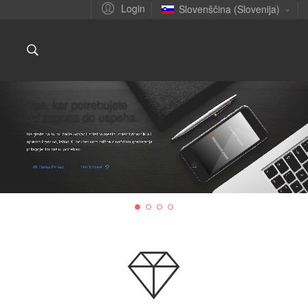
Login
Slovenščina (Slovenija)
Vse, kar potrebujete
od zagona do uspeha.
Ne glede na to, ali želite ustvariti spletno mesto, spletni dnevnik ali
spletno trgovino, lahko XHorizont.com prične z načrtom gostovanja
prilagojenim vašim potrebam.
Retina Perfect
Flex It More!