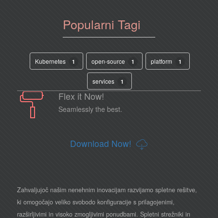
Popularni Tagi
Kubernetes
open-source
platform
1
1
1
services
1
Flex it Now!
Seamlessly the best.
Download Now!
Zahvaljujoč našim nenehnim inovacijam razvijamo spletne rešitve,
ki omogočajo veliko svobodo konfiguracije s prilagojenimi,
razširljivimi in visoko zmogljivimi ponudbami. Spletni strežniki in